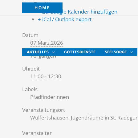
Zum
Kein Zugriff
HOME
Inhalt
+ Zu Google Kalender hinzufügen
springen
+ iCal / Outlook export
Datum
07.März.2026
AKTUELLES
GOTTESDIENSTE
SEELSORGE
Vergangen
Uhrzeit
11:00 - 12:30
Labels
Pfadfinderinnen
Veranstaltungsort
Wulfertshausen: Jugendräume in St. Radegun
Veranstalter