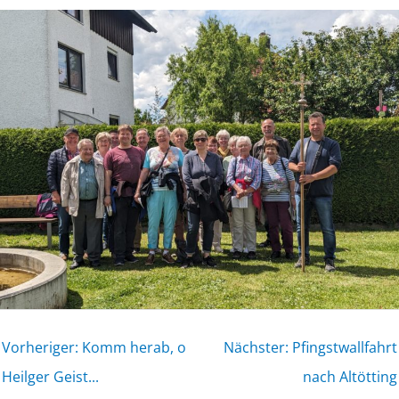
Vorheriger: Komm herab, o
Nächster: Pfingstwallfahrt
Heilger Geist...
nach Altötting