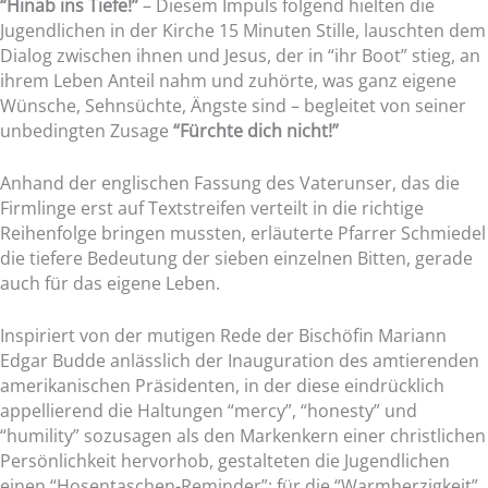
“Hinab ins Tiefe!”
– Diesem Impuls folgend hielten die
Jugendlichen in der Kirche 15 Minuten Stille, lauschten dem
Dialog zwischen ihnen und Jesus, der in “ihr Boot” stieg, an
ihrem Leben Anteil nahm und zuhörte, was ganz eigene
Wünsche, Sehnsüchte, Ängste sind – begleitet von seiner
unbedingten Zusage
“Fürchte dich nicht!”
Anhand der englischen Fassung des Vaterunser, das die
Firmlinge erst auf Textstreifen verteilt in die richtige
Reihenfolge bringen mussten, erläuterte Pfarrer Schmiedel
die tiefere Bedeutung der sieben einzelnen Bitten, gerade
auch für das eigene Leben.
Inspiriert von der mutigen Rede der Bischöfin Mariann
Edgar Budde anlässlich der Inauguration des amtierenden
amerikanischen Präsidenten, in der diese eindrücklich
appellierend die Haltungen “mercy”, “honesty” und
“humility” sozusagen als den Markenkern einer christlichen
Persönlichkeit hervorhob, gestalteten die Jugendlichen
einen “Hosentaschen-Reminder”: für die “Warmherzigkeit”,