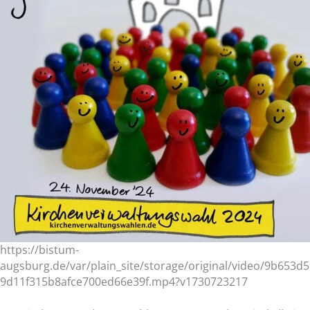
https://bistum-
augsburg.de/var/plain_site/storage/original/video/9b653d5
9d11f315b8afce700ed66e39f.mp4?v1730723217