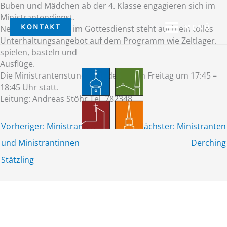
Zum
Buben und Mädchen ab der 4. Klasse engagieren sich im
Inhalt
Ministrantendienst.
KONTAKT
MENÜ
springen
Neben der Mithilfe im Gottesdienst steht auch ein tolles
Unterhaltungsangebot auf dem Programm wie Zeltlager,
spielen, basteln und
Ausflüge.
Die Ministrantenstunden finden jeden Freitag um 17:45 –
18:45 Uhr statt.
Leitung: Andreas Stöhr Tel. 782348
Vorheriger: Ministranten
Nächster: Ministranten
und Ministrantinnen
Derching
Stätzling