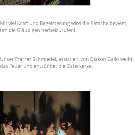
Mit viel Kraft und Begeisterung wird die Rätsche bewegt,
um die Gläubigen herbeizurufen!
Unser Pfarrer Schmiedel, assistiert von Diakon Gallo weiht
das Feuer und entzündet die Osterkerze.