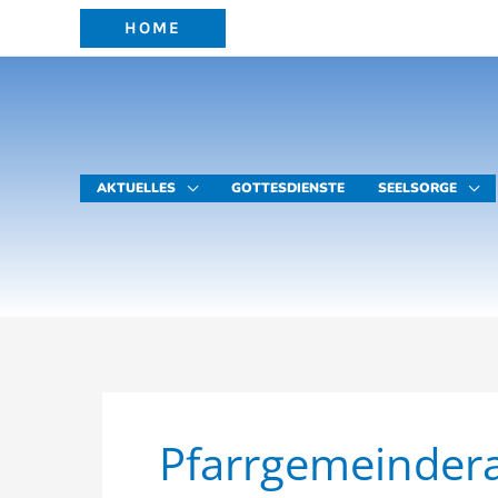
Zum
HOME
Inhalt
springen
AKTUELLES
GOTTESDIENSTE
SEELSORGE
Pfarrgemeindera