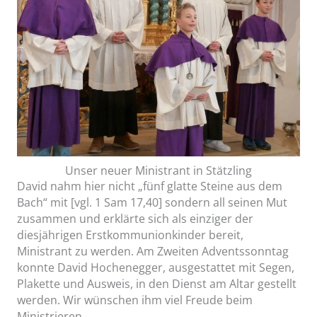
Unser neuer Ministrant in Stätzling
David nahm hier nicht „fünf glatte Steine aus dem
Bach“ mit [vgl. 1 Sam 17,40] sondern all seinen Mut
zusammen und erklärte sich als einziger der
diesjährigen Erstkommunionkinder bereit,
Ministrant zu werden. Am Zweiten Adventssonntag
konnte David Hochenegger, ausgestattet mit Segen,
Plakette und Ausweis, in den Dienst am Altar gestellt
werden. Wir wünschen ihm viel Freude beim
Ministrieren.