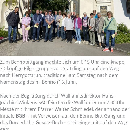
Zum Bennobittgang machte sich um 6.15 Uhr eine knapp
20-köpfige Pilgergruppe von Stätzling aus auf den Weg
nach Herrgottsruh, traditionell am Samstag nach dem
Namenstag des hl. Benno (16. Juni).
Nach der Begrüßung durch Wallfahrtsdirektor Hans-
Joachim Winkens SAC feierten die Wallfahrer um 7.30 Uhr
Messe mit ihrem Pfarrer Walter Schmiedel, der anhand der
Initiale
BGB
– mit Verweisen auf den
B
enno-
B
itt-
G
ang und
das
B
ürgerliche
G
esetz-
B
uch – drei Dinge mit auf den Weg
gab: