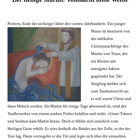
Poitiers,
Ende der sechziger Jahre des vierten Jahrhunderts. Ein
jung
er
Mann ist fasziniert von
der radikalen
Christusna
c
hfolge des
Martin von Tours, der
ein Kloster mit
strengster Aske
se
gegründet hat. Der
Jüngling meldet sich
zum Taufunterricht an;
er will zuerst Christ und
dann Mönch werden. Als Martin f
ür einige Tage abwesend ist, wird der
Taufbewerber von einem starken Fieber befa
llen und stirbt. «Unter Tränen
und Seufzen kam Martin hinzu. Doch er fühlte sich innerlich vom
Heiligen Geist erfüllt. Er wies deshalb die Brüder aus der Zelle, in der der
Tote lag. Dann verriegelte er die Tür und legte sich über die entseelten