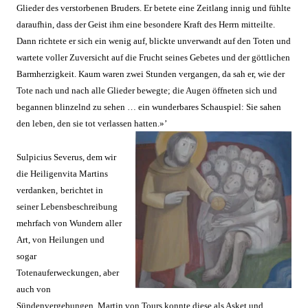
Glieder des verstorbenen Bruders. Er betete eine Zeitlang innig und fühlte
daraufhin, dass der Geist ihm eine besondere Kraft des Herrn mitteilte.
Dann richtete er sich ein wenig auf, blickte unverwandt auf den Toten und
wartete voller Zuversicht auf die Frucht seines Gebetes und der göttlichen
Barmherzigkeit. Kaum waren zwei Stunden vergangen, da sah er, wie der
Tote nach u
nd nach alle Glieder bewegte; die Augen öffneten sich und
begannen blinzelnd zu sehen … ein wunderbares Schauspiel: Sie sahen
d
en leben, den sie tot verlassen hatten.»’
Sulpicius Severus, dem wir
die Heiligenvita Mart
ins
verdanken,
berichtet in
seiner Lebensbeschreibung
mehrfach von Wundern aller
Art, von Heilungen und
sogar
Totenauferweckungen, aber
auch von
Sündenvergebungen. Martin von Tours konnte diese als Asket und