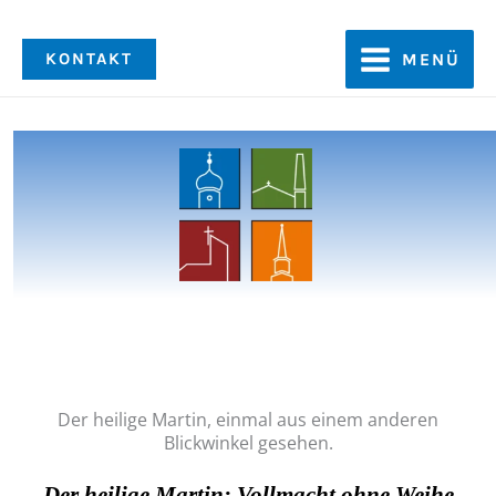
Zum
Inhalt
KONTAKT
MENÜ
springen
Der heilige Martin, einmal aus einem anderen
Blickwinkel gesehen.
Der heilige
Ma
rtin:
Vollmacht ohne Weihe