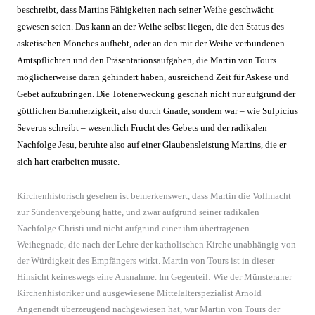
beschreibt, dass Martins Fähigkeiten nach seiner Weihe geschwächt
gewesen seien. Das kann an der Weihe selbst liegen, die den Status des
asketischen Mönches aufhebt, oder an den mit der Weihe verbundenen
Amtspflichten und den Präsentationsaufgaben, die Martin von Tours
möglicherweise daran gehindert haben, ausreichend Zeit für Askese und
Gebet aufzubringen. Die Totenerweckung geschah nicht nur aufgrund der
göttlichen Barmherzigkeit, also durch Gnade, sondern war – wie Sulpicius
Severus schreibt – wesentlich Frucht des Gebets und der radikalen
Nachfolge Jesu, beruhte also auf einer Glaubensleistung Martins, die er
sich hart erarbeiten musste.
Kirchenhistorisch gesehen ist bemerkenswert, dass Martin die Vollmacht
zur Sündenvergebung hatte, und zwar aufgrund seiner radikalen
Nachfolge Christi und nicht aufgrund einer ihm übertragenen
Weihegnade, die nach der Lehre der katholischen Kirche unabhängig von
der Würdigkeit des Empfängers wirkt. Martin von Tours ist in dieser
Hinsicht keineswegs eine Ausnahme. Im Gegenteil: Wie der Münsteraner
Kirchenhistoriker und ausgewiesene Mittelalterspezialist Arnold
Angenendt überzeugend nachgewiesen hat, war Martin von Tours der