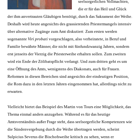
seelsorgerlichen Vollmachten,
die er für das Heil und Glück
de
r ihm anvertrauten Gläubigen benötigt, durch das Sakrament der
W
ei
he.
Deshalb wird heute angesichts des grassierenden Priestermangels i
ntensiv
über alternative Zugänge zum Amt diskutiert: Zum ersten werden
sogenannte
Viri probati
vorgeschlagen, also verheiratete, in Beruf und
Familie bewährte Männer, die nicht mit fünfundzwanzig Jahren, sondern
erst jenseits der Vierzig die Priesterweihe erhalten sollen. Zum zweiten
wird ein Ende der Zölibatspflicht verlangt. Und zum dritten geht es um
eine Öffnung des Amts, wenigstens des Diakonats, auch für Frauen.
Reformen in diesen Bereichen sind angesichts der eindeutigen Position,
die Rom dazu in den letzten Jahren eingenommen hat, allerdings nicht zu
erwarten.
Vielleicht bietet das Beispiel des Martin von Tours eine Möglichkeit, das
Thema einmal anders anzugehen. Während es für das heutige
Amtsverständnis außer Frage steht, dass seelsorgerliche Kompetenzen wie
die Sündenvergebung durch die Weihe übertragen werden, scheint
Sulpicius Severus die Bischofsweihe kritisch zu sehen, wenn er