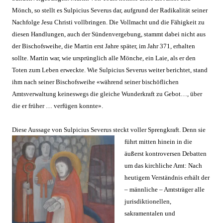
Mönch, so stellt es Sulpicius Severus dar, aufgrund der Radikalität seiner
Nachfolge Jesu Christi vollbringen. Die Vollmacht und die Fähigkeit zu
diesen Handlungen, auch der Sündenvergebung, stammt dabei nicht aus
der Bischofsweihe, die Martin erst Jahre später, im Jahr 371, erhalten
sollte. Martin war, wie ursprünglich alle Mönche, ein Laie, als er den
Toten zum Leben erweckte. Wie Sulpicius Severus weiter berichtet, stand
ihm nach seiner Bischofsweihe «währ
end seiner bischöflichen
Amtsverwaltung keineswegs die gleiche Wunderkraft zu Gebot…, über
die er früher … verfügen konnte».
Diese Aussage von Sulpicius Severus steckt voller S
prengkraft. Denn
sie
führt
mitten hinein in die
äußerst kontroversen Debat
ten
um das kirchliche Amt: Nach
heutigem Verständni
s erhält der
– männliche – Amtsträger alle
jurisdiktio
nellen,
sakramentalen und