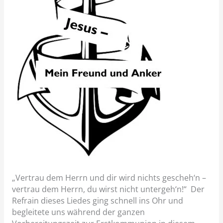
„Vertrau dem Herrn und dir wird nichts gescheh‘n –
vertrau dem Herrn, du wirst nicht untergeh‘n!“ Der
Refrain dieses Liedes ging schnell ins Ohr und
begleitete uns während der ganzen