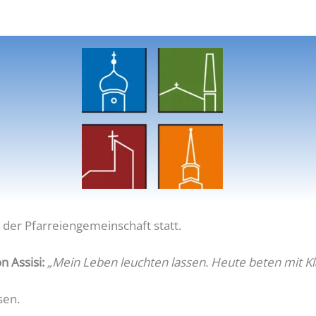
 der Pfarreiengemeinschaft statt.
n Assisi:
„Mein Leben leuchten lassen. Heute beten mit Kla
sen.