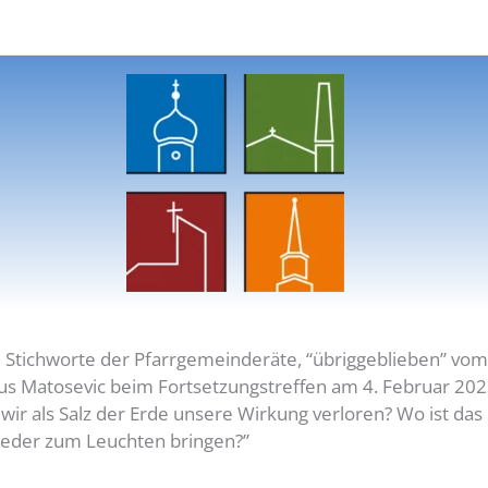
 Stichworte der Pfarrgemeinderäte, “übriggeblieben” vom
aus Matosevic beim Fortsetzungstreffen am 4. Februar 202
r als Salz der Erde unsere Wirkung verloren? Wo ist das
wieder zum Leuchten bringen?”