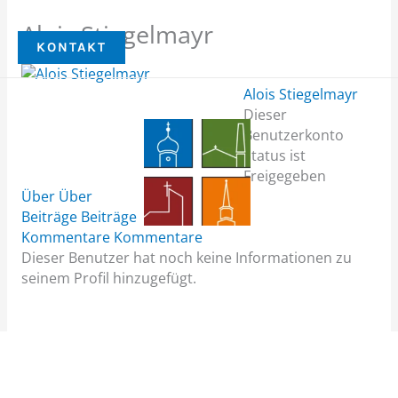
Zum
Alois Stiegelmayr
Inhalt
KONTAKT
MENÜ
springen
Alois Stiegelmayr
Dieser
Benutzerkonto
Status ist
Freigegeben
Über
Über
Beiträge
Beiträge
Kommentare
Kommentare
Dieser Benutzer hat noch keine Informationen zu
seinem Profil hinzugefügt.